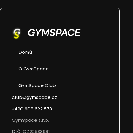
GYMSPACE
Domů
O GymSpace
GymSpace Club
club@gymspace.cz
+420 608 622 573
GymSpace s.r.o.
DIČ: CZ22533931