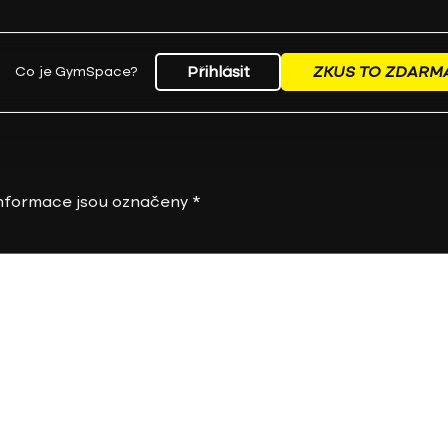
Přihlásit
ZKUS TO ZDARM
Co je GymSpace?
nformace jsou označeny
*